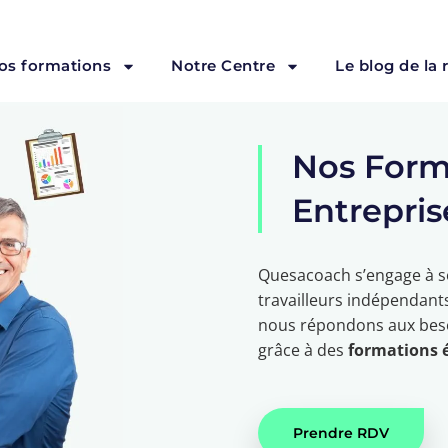
os formations
Notre Centre
Le blog de la
Nos Form
Entrepris
Quesacoach s’engage à so
travailleurs indépendants
nous répondons aux beso
grâce à des
formations é
Prendre RDV