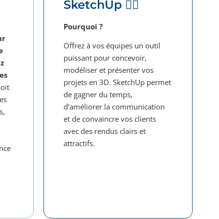
SketchUp 🙋‍♂️
Pourquoi ?
ur
Offrez à vos équipes un outil
e
puissant pour concevoir,
ez
modéliser et présenter vos
les
projets en 3D. SketchUp permet
oit
de gagner du temps,
les
d’améliorer la communication
s,
et de convaincre vos clients
avec des rendus clairs et
attractifs.
nce