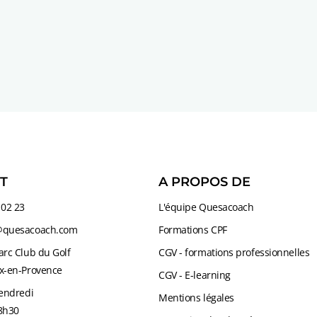
T
A PROPOS DE
 02 23
L'équipe Quesacoach
@quesacoach.com
Formations CPF
arc Club du Golf
CGV - formations professionnelles
x-en-Provence
CGV - E-learning
Vendredi
Mentions légales
8h30