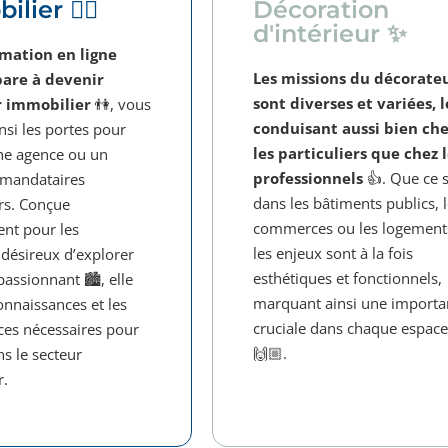
lier 🙋‍♂️
Décoration
d'intérieur ✨
mation en ligne
Les missions du décorate
are à devenir
sont diverses et variées, l
r immobilier
👫, vous
conduisant aussi bien ch
nsi les portes pour
les particuliers que chez 
ne agence ou un
professionnels
👍. Que ce s
 mandataires
dans les bâtiments publics, 
rs. Conçue
commerces ou les logement
nt pour les
les enjeux sont à la fois
désireux d’explorer
esthétiques et fonctionnels,
passionnant 🏙️, elle
marquant ainsi une importa
connaissances et les
cruciale dans chaque espace
es nécessaires pour
🙌🏼.
ns le secteur
r.