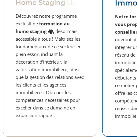
Home Staging 💁‍♀️
Immobi
Découvrez notre programme
Notre for
exclusif de
formation au
vous prép
home staging 🏘️,
désormais
conseille
accessible à tous ! Maîtrisez les
ouvrant ai
fondamentaux de ce secteur en
intégrer u
plein essor, incluant la
réseau de
décoration d’intérieur, la
immobilie
valorisation immobilière, ainsi
spécialeme
que la gestion des relations avec
débutants 
les clients et les agences
ce métier 
immobilières. Obtenez les
offre les 
compétences nécessaires pour
compétenc
exceller dans ce domaine en
réussir da
expansion rapide
immobilie