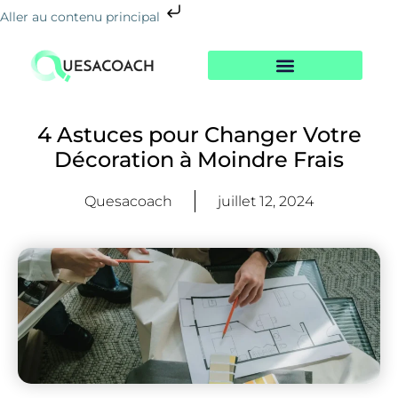
Aller au contenu principal
Nos Formations
Notre Centre
Le Blog De La Reconversion
4 Astuces pour Changer Votre
Décoration à Moindre Frais
Quesacoach
juillet 12, 2024