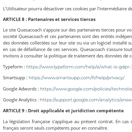
L
’
Utilisateur pourra désactiver ces cookies par l
’
intermédiaire de
ARTICLE 8 : Partenaires et services tierces
Le site Quesacoach s’appuie sur des partenaires tierces pour vo
société Quesacoach et ces partenaires sont des entités indépe
des données collectées sur leur site ou via un logiciel install
en cas de défaillance de ces services. Quesacoach s‘assure tou
invitons à consulter la politique de traitement des données de c
Typeform :
https://www.typeform.com/help/a/what-is-gdpr
Smartsupp :
https://www.smartsupp.com/fr/help/privacy/
Google Adwords :
https://www.google.com/policies/technolo
Google Analytics :
https://support.google.com/analytics/ans
ARTICLE 9 : Droit applicable et juridiction compétente
La législation française s’applique au présent contrat. En cas 
français seront seuls compétents pour en connaître.