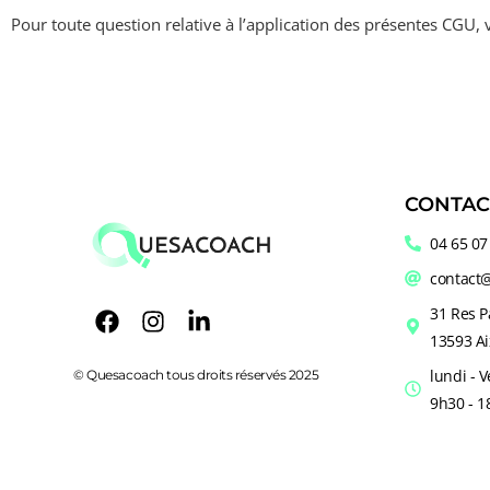
Pour toute question relative à l
’
application des présentes CGU, v
CONTAC
04 65 07
contact
31 Res P
13593 Ai
lundi - 
© Quesacoach tous droits réservés 2025
9h30 - 1