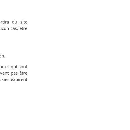
rtira du site
ucun cas, être
on.
ur et qui sont
vent pas être
okies expirent