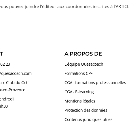
ous pouvez joindre l’éditeur aux coordonnées inscrites à l
’
ARTICL
T
A PROPOS DE
 02 23
L'équipe Quesacoach
@quesacoach.com
Formations CPF
arc Club du Golf
CGV - formations professionnelles
x-en-Provence
CGV - E-learning
Vendredi
Mentions légales
8h30
Protection des données
Contenus juridiques utiles