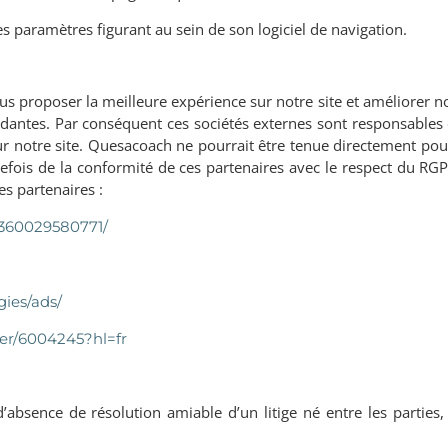
s paramètres figurant au sein de son logiciel de navigation.
us proposer la meilleure expérience sur notre site et améliorer no
ndantes. Par conséquent ces sociétés externes sont responsables
é sur notre site. Quesacoach ne pourrait être tenue directement po
tefois de la conformité de ces partenaires avec le respect du R
es partenaires :
-360029580771/
gies/ads/
wer/6004245?hl=fr
d’absence de résolution amiable d’un litige né entre les parties,