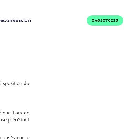
 reconversion
0465070223
disposition du
sateur. Lors de
case précédant
roposés par le