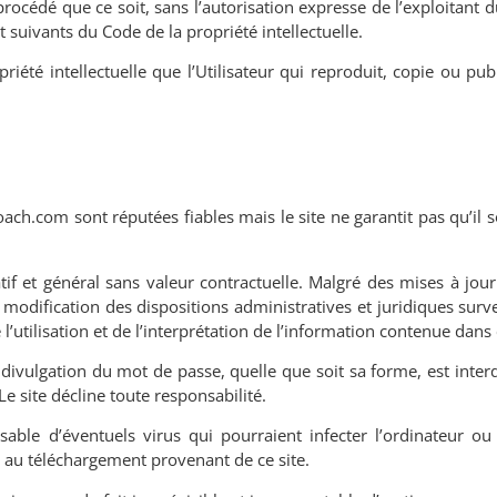
procédé que ce soit, sans l
’
autorisation expresse de l
’
exploitant d
et suivants du Code de la propriété intellectuelle.
riété intellectuelle que l
’
Utilisateur qui reproduit, copie ou pub
ach.com sont réputées fiables mais le site ne garantit pas qu
’
il 
f et général sans valeur contractuelle. Malgré des mises à jour 
odification des dispositions administratives et juridiques surv
 l
’
utilisation et de l
’
interprétation de l
’
information contenue dans c
 divulgation du mot de passe, quelle que soit sa forme, est interd
 Le site décline toute responsabilité.
ble d’éventuels virus qui pourraient infecter l
’
ordinateur ou 
 au téléchargement provenant de ce site.