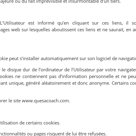
ajeure ou du fait imprévisible et insurmontable d’un tiers.
 L
’
Utilisateur est informé qu
’
en cliquant sur ces liens, il so
pages web sur lesquelles aboutissent ces liens et ne saurait, en a
ookie peut s
’
installer automatiquement sur son logiciel de navigati
 le disque dur de l
’
ordinateur de l
’
Utilisateur par votre navigate
cookies ne contiennent pas d
’
information personnelle et ne peu
fiant unique, généré aléatoirement et donc anonyme. Certains co
iorer le site www.quesacoach.com.
tilisation de certains cookies.
nctionnalités ou pages risquent de lui être refusées.