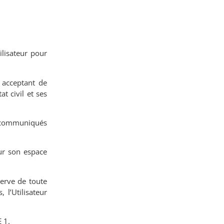
ilisateur pour
n acceptant de
t civil et ses
nt communiqués
sur son espace
erve de toute
, l
’
Utilisateur
 1.