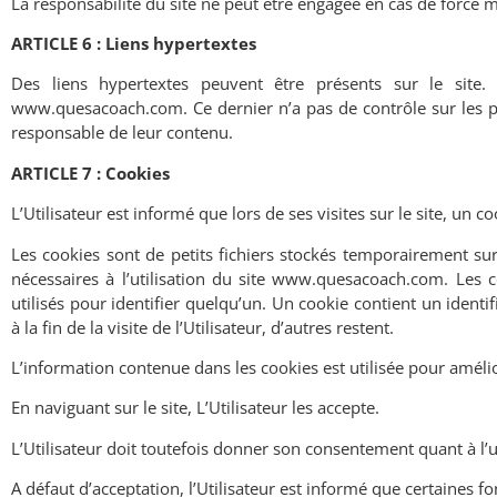
La responsabilité du site ne peut être engagée en cas de force m
ARTICLE 6 : Liens hypertextes
Des liens hypertextes peuvent être présents sur le site.
www.quesacoach.com. Ce dernier n
’
a pas de contrôle sur les 
responsable de leur contenu.
ARTICLE 7 : Cookies
L
’
Utilisateur est informé que lors de ses visites sur le site, un c
Les cookies sont de petits fichiers stockés temporairement sur
nécessaires à l
’
utilisation du site www.quesacoach.com. Les 
utilisés pour identifier quelqu
’
un. Un cookie contient un identi
à la fin de la visite de l
’
Utilisateur, d
’
autres restent.
L
’
information contenue dans les cookies est utilisée pour amél
En naviguant sur le site, L
’
Utilisateur les accepte.
L
’
Utilisateur doit toutefois donner son consentement quant à l
’
u
A défaut d
’
acceptation, l
’
Utilisateur est informé que certaines fo