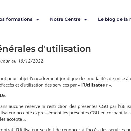
os formations
Notre Centre
Le blog de la
nérales d'utilisation
gueur au 19/12/2022
ont pour objet l’encadrement juridique des modalités de mise à 
 d
’
accès et d
’
utilisation des services par «
l’Utilisateur
».
U
».
 sans aucune réserve ni restriction des présentes CGU par l
’
utili
tilisateur accepte expressément les présentes CGU en cochant la 
les accepte ».
trat, l’Utilisateur se doit de renoncer à l’accès des services p