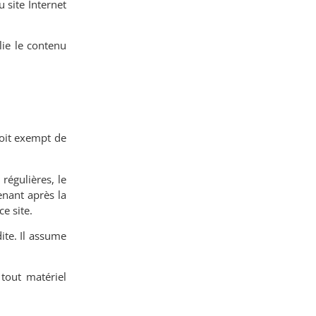
u site Internet
lie le contenu
soit exempt de
régulières, le
enant après la
e site.
ite. Il assume
tout matériel