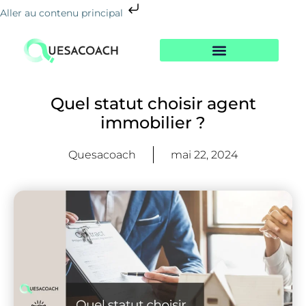
Aller au contenu principal
Nos Formations
Notre Centre
Le Blog De La Reconversion
Quel statut choisir agent
immobilier ?
Quesacoach
mai 22, 2024