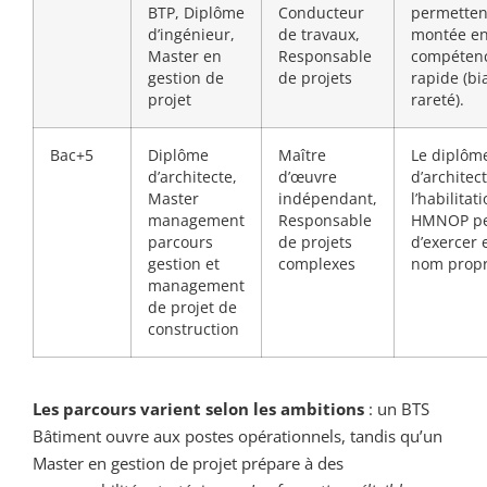
BTP, Diplôme
Conducteur
permetten
d’ingénieur,
de travaux,
montée e
Master en
Responsable
compéten
gestion de
de projets
rapide (bi
projet
rareté).
Bac+5
Diplôme
Maître
Le diplôm
d’architecte,
d’œuvre
d’architec
Master
indépendant,
l’habilitat
management
Responsable
HMNOP p
parcours
de projets
d’exercer 
gestion et
complexes
nom propr
management
de projet de
construction
Les parcours varient selon les ambitions
: un BTS
Bâtiment ouvre aux postes opérationnels, tandis qu’un
Master en gestion de projet prépare à des