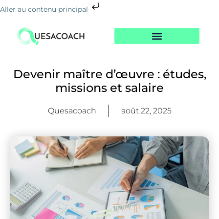
Aller au contenu principal
Nos Formations
Notre Centre
Le Blog De La Reconversion
Devenir maître d’œuvre : études,
missions et salaire
Quesacoach
août 22, 2025