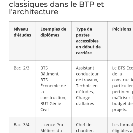
classiques dans le BTP et
l'architecture
Niveau
Exemples de
Type de
Pécisions
d’études
diplômes
postes
accessibles
en début de
carrière
Bac+2/3
BTS
Assistant
Le BTS Éc
Bâtiment,
conducteur
de la
BTS
de travaux,
constructi
Économie de
Technicien
particuli
la
d’études,
pertinent
construction,
Chargé
maîtriser 
BUT Génie
d’affaires
budget de
Civil
projets.
Bac+3/4
Licence Pro
Chef de
Les forma
Métiers du
chantier,
éligibles 